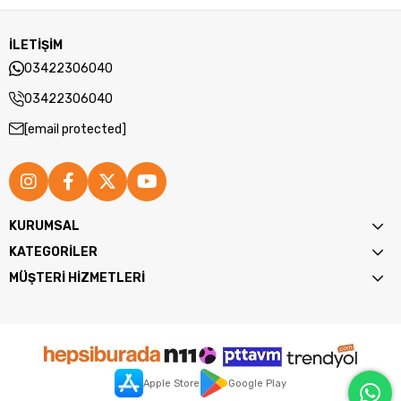
İLETİŞİM
03422306040
03422306040
[email protected]
KURUMSAL
KATEGORİLER
MÜŞTERİ HİZMETLERİ
Apple Store
Google Play