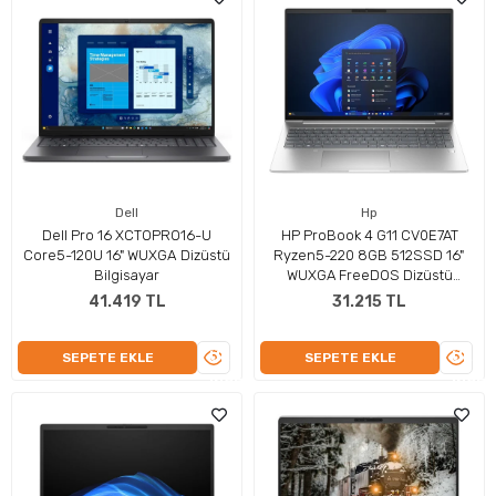
Dell
Hp
Dell Pro 16 XCTOPRO16-U
HP ProBook 4 G11 CV0E7AT
Core5-120U 16" WUXGA Dizüstü
Ryzen5-220 8GB 512SSD 16"
Bilgisayar
WUXGA FreeDOS Dizüstü
Bilgisayar
41.419 TL
31.215 TL
ÜRÜNÜ
ÜRÜN
SEPETE EKLE
SEPETE EKLE
İNCELE
İNCEL