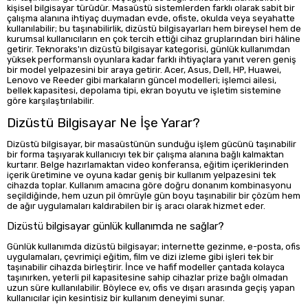
kişisel bilgisayar türüdür. Masaüstü sistemlerden farklı olarak sabit bir
çalışma alanına ihtiyaç duymadan evde, ofiste, okulda veya seyahatte
kullanılabilir; bu taşınabilirlik, dizüstü bilgisayarları hem bireysel hem de
kurumsal kullanıcıların en çok tercih ettiği cihaz gruplarından biri hâline
getirir. Teknoraks'ın dizüstü bilgisayar kategorisi, günlük kullanımdan
yüksek performanslı oyunlara kadar farklı ihtiyaçlara yanıt veren geniş
bir model yelpazesini bir araya getirir. Acer, Asus, Dell, HP, Huawei,
Lenovo ve Reeder gibi markaların güncel modelleri; işlemci ailesi,
bellek kapasitesi, depolama tipi, ekran boyutu ve işletim sistemine
göre karşılaştırılabilir.
Dizüstü Bilgisayar Ne İşe Yarar?
Dizüstü bilgisayar, bir masaüstünün sunduğu işlem gücünü taşınabilir
bir forma taşıyarak kullanıcıyı tek bir çalışma alanına bağlı kalmaktan
kurtarır. Belge hazırlamaktan video konferansa, eğitim içeriklerinden
içerik üretimine ve oyuna kadar geniş bir kullanım yelpazesini tek
cihazda toplar. Kullanım amacına göre doğru donanım kombinasyonu
seçildiğinde, hem uzun pil ömrüyle gün boyu taşınabilir bir çözüm hem
de ağır uygulamaları kaldırabilen bir iş aracı olarak hizmet eder.
Dizüstü bilgisayar günlük kullanımda ne sağlar?
Günlük kullanımda dizüstü bilgisayar; internette gezinme, e-posta, ofis
uygulamaları, çevrimiçi eğitim, film ve dizi izleme gibi işleri tek bir
taşınabilir cihazda birleştirir. İnce ve hafif modeller çantada kolayca
taşınırken, yeterli pil kapasitesine sahip cihazlar prize bağlı olmadan
uzun süre kullanılabilir. Böylece ev, ofis ve dışarı arasında geçiş yapan
kullanıcılar için kesintisiz bir kullanım deneyimi sunar.