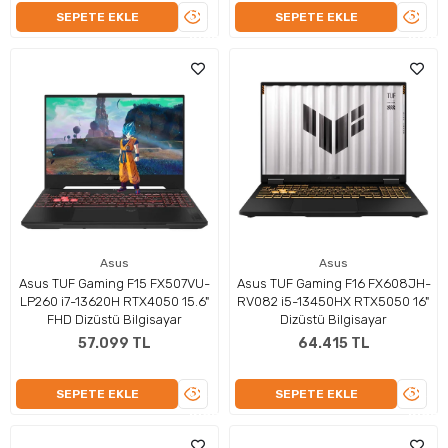
ÜRÜNÜ
ÜRÜN
SEPETE EKLE
SEPETE EKLE
İNCELE
İNCEL
Asus
Asus
Asus TUF Gaming F15 FX507VU-
Asus TUF Gaming F16 FX608JH-
LP260 i7-13620H RTX4050 15.6"
RV082 i5-13450HX RTX5050 16"
FHD Dizüstü Bilgisayar
Dizüstü Bilgisayar
57.099 TL
64.415 TL
ÜRÜNÜ
ÜRÜN
SEPETE EKLE
SEPETE EKLE
İNCELE
İNCEL