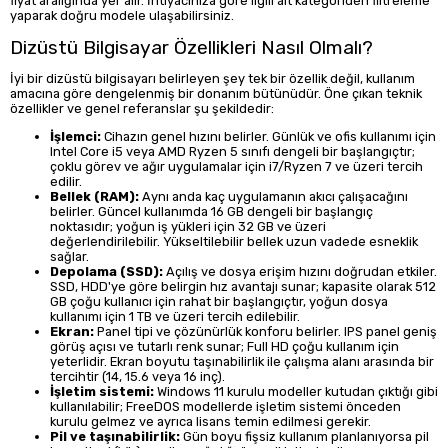
fiyat aralığında yer alır. İhtiyacınıza göre ilgili alt kategoriden filtreleme
yaparak doğru modele ulaşabilirsiniz.
Dizüstü Bilgisayar Özellikleri Nasıl Olmalı?
İyi bir dizüstü bilgisayarı belirleyen şey tek bir özellik değil, kullanım
amacına göre dengelenmiş bir donanım bütünüdür. Öne çıkan teknik
özellikler ve genel referanslar şu şekildedir:
İşlemci:
Cihazın genel hızını belirler. Günlük ve ofis kullanımı için
Intel Core i5 veya AMD Ryzen 5 sınıfı dengeli bir başlangıçtır;
çoklu görev ve ağır uygulamalar için i7/Ryzen 7 ve üzeri tercih
edilir.
Bellek (RAM):
Aynı anda kaç uygulamanın akıcı çalışacağını
belirler. Güncel kullanımda 16 GB dengeli bir başlangıç
noktasıdır; yoğun iş yükleri için 32 GB ve üzeri
değerlendirilebilir. Yükseltilebilir bellek uzun vadede esneklik
sağlar.
Depolama (SSD):
Açılış ve dosya erişim hızını doğrudan etkiler.
SSD, HDD'ye göre belirgin hız avantajı sunar; kapasite olarak 512
GB çoğu kullanıcı için rahat bir başlangıçtır, yoğun dosya
kullanımı için 1 TB ve üzeri tercih edilebilir.
Ekran:
Panel tipi ve çözünürlük konforu belirler. IPS panel geniş
görüş açısı ve tutarlı renk sunar; Full HD çoğu kullanım için
yeterlidir. Ekran boyutu taşınabilirlik ile çalışma alanı arasında bir
tercihtir (14, 15.6 veya 16 inç).
İşletim sistemi:
Windows 11 kurulu modeller kutudan çıktığı gibi
kullanılabilir; FreeDOS modellerde işletim sistemi önceden
kurulu gelmez ve ayrıca lisans temin edilmesi gerekir.
Pil ve taşınabilirlik:
Gün boyu fişsiz kullanım planlanıyorsa pil