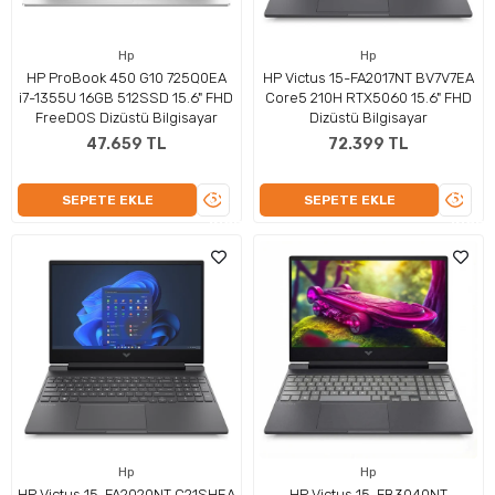
Hp
Hp
HP ProBook 450 G10 725Q0EA
HP Victus 15-FA2017NT BV7V7EA
i7-1355U 16GB 512SSD 15.6" FHD
Core5 210H RTX5060 15.6" FHD
FreeDOS Dizüstü Bilgisayar
Dizüstü Bilgisayar
47.659 TL
72.399 TL
ÜRÜNÜ
ÜRÜN
SEPETE EKLE
SEPETE EKLE
İNCELE
İNCEL
Hp
Hp
HP Victus 15-FA2020NT C21SHEA
HP Victus 15-FB3040NT