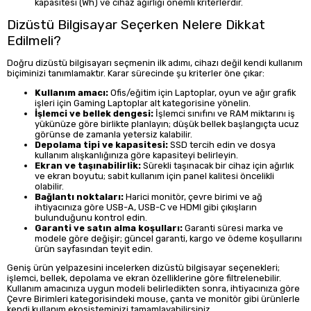
kapasitesi (Wh) ve cihaz ağırlığı önemli kriterlerdir.
Dizüstü Bilgisayar Seçerken Nelere Dikkat
Edilmeli?
Doğru dizüstü bilgisayarı seçmenin ilk adımı, cihazı değil kendi kullanım
biçiminizi tanımlamaktır. Karar sürecinde şu kriterler öne çıkar:
Kullanım amacı:
Ofis/eğitim için Laptoplar, oyun ve ağır grafik
işleri için Gaming Laptoplar alt kategorisine yönelin.
İşlemci ve bellek dengesi:
İşlemci sınıfını ve RAM miktarını iş
yükünüze göre birlikte planlayın; düşük bellek başlangıçta ucuz
görünse de zamanla yetersiz kalabilir.
Depolama tipi ve kapasitesi:
SSD tercih edin ve dosya
kullanım alışkanlığınıza göre kapasiteyi belirleyin.
Ekran ve taşınabilirlik:
Sürekli taşınacak bir cihaz için ağırlık
ve ekran boyutu; sabit kullanım için panel kalitesi öncelikli
olabilir.
Bağlantı noktaları:
Harici monitör, çevre birimi ve ağ
ihtiyacınıza göre USB-A, USB-C ve HDMI gibi çıkışların
bulunduğunu kontrol edin.
Garanti ve satın alma koşulları:
Garanti süresi marka ve
modele göre değişir; güncel garanti, kargo ve ödeme koşullarını
ürün sayfasından teyit edin.
Geniş ürün yelpazesini incelerken dizüstü bilgisayar seçenekleri;
işlemci, bellek, depolama ve ekran özelliklerine göre filtrelenebilir.
Kullanım amacınıza uygun modeli belirledikten sonra, ihtiyacınıza göre
Çevre Birimleri kategorisindeki mouse, çanta ve monitör gibi ürünlerle
kendi kullanım ekosisteminizi tamamlayabilirsiniz.