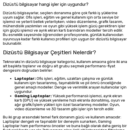
Dizüstü bilgisayar hangi işler için uygundur?
Dizüstü bilgisayarlar, seçilen donanıma göre çok farklı iş yüklerine
uyum sağlar. Ofis işleri, eğitim ve genel kullanım için orta seviye bir
işlemci ve yeterli bellek yeterliyken; video düzenleme, grafik tasarım,
mühendislik yazılımları ve oyun gibi yüksek işlem gücü gerektiren işler
için güçlü işlemci ve ayrık ekran kartı barındıran modeller tercih edilir.
Bu esneklik sayesinde öğrenciden profesyonele, günlük kullanıcıdan
oyuncuya kadar farklı kullanıcı profilleri için uygun bir dizüstü bilgisayar
bulunabilir.
Dizüstü Bilgisayar Çeşitleri Nelerdir?
Teknoraks'ın dizüstü bilgisayar kategorisi, kullanım amacına göre iki ana
alt başlıkta toplanır ve doğru alt grubu seçmek performans-fiyat
dengesini doğrudan belirler:
Laptoplar:
Ofis işleri, eğitim, uzaktan çalışma ve günlük
kullanım için tasarlanmış, taşınabilirlik ve pil ömrü önceliğinde
genel amaçlı modeller. Denge ve verimlilik arayan kullanıcılar için
uygundur.
Gaming Laptoplar:
Yüksek performanslı işlemci, ayrık ekran
kartı (GPU) ve yüksek yenileme hızlı ekranla donatılmış, oyun ve
ağır grafik/işlem yükleri için özel tasarlanmış modeller. Oyun,
video düzenleme ve 3D tasarım gibi işler için tercih edilir.
Bu iki grup arasındaki temel fark donanım gücü ve kullanım amacıdır:
Laptoplar dengeli ve taşınabilir bir deneyim sunarken, Gaming
Laptoplar ham performansı önceler ve buna bağlı olarak daha geniş bir