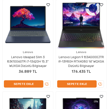
Lenovo
Lenovo
Lenovo Ideapad Slim 3
Lenovo Legion 9 83AG000JTR
83K10060TR i7-13620H 15.3"
i9-13980H RTX4080 16" WQXGA
WUXGA Dizüstü Bilgisayar
Dizüstü Bilgisayar
36.889 TL
176.435 TL
ÜRÜNÜ
ÜRÜN
SEPETE EKLE
SEPETE EKLE
İNCELE
İNCEL