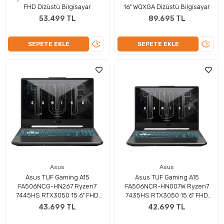
FHD Dizüstü Bilgisayar
16" WQXGA Dizüstü Bilgisayar
53.499 TL
89.695 TL
ÜRÜNÜ
ÜRÜN
SEPETE EKLE
SEPETE EKLE
İNCELE
İNCEL
Asus
Asus
Asus TUF Gaming A15
Asus TUF Gaming A15
FA506NCG-HN267 Ryzen7
FA506NCR-HN007W Ryzen7
7445HS RTX3050 15.6" FHD
7435HS RTX3050 15.6" FHD
Dizüstü Bilgisayar
Dizüstü Bilgisayar
43.699 TL
42.699 TL