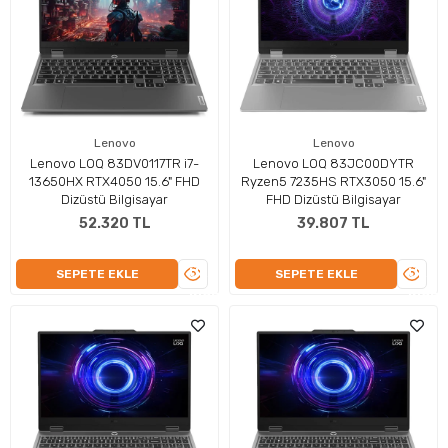
Lenovo
Lenovo
Lenovo LOQ 83DV0117TR i7-
Lenovo LOQ 83JC00DYTR
13650HX RTX4050 15.6" FHD
Ryzen5 7235HS RTX3050 15.6"
Dizüstü Bilgisayar
FHD Dizüstü Bilgisayar
52.320 TL
39.807 TL
ÜRÜNÜ
ÜRÜN
SEPETE EKLE
SEPETE EKLE
İNCELE
İNCEL