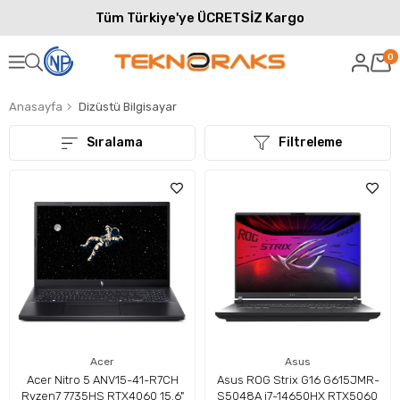
Tüm Türkiye'ye ÜCRETSİZ Kargo
0
Anasayfa
Dizüstü Bilgisayar
Sıralama
Filtreleme
Acer
Asus
Acer Nitro 5 ANV15-41-R7CH
Asus ROG Strix G16 G615JMR-
Ryzen7 7735HS RTX4060 15.6"
S5048A i7-14650HX RTX5060