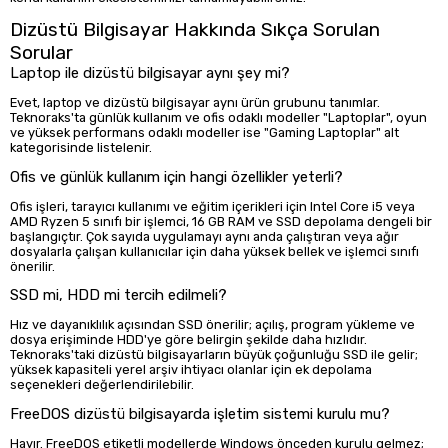
Dizüstü Bilgisayar Hakkında Sıkça Sorulan
Sorular
Laptop ile dizüstü bilgisayar aynı şey mi?
Evet, laptop ve dizüstü bilgisayar aynı ürün grubunu tanımlar.
Teknoraks'ta günlük kullanım ve ofis odaklı modeller "Laptoplar", oyun
ve yüksek performans odaklı modeller ise "Gaming Laptoplar" alt
kategorisinde listelenir.
Ofis ve günlük kullanım için hangi özellikler yeterli?
Ofis işleri, tarayıcı kullanımı ve eğitim içerikleri için Intel Core i5 veya
AMD Ryzen 5 sınıfı bir işlemci, 16 GB RAM ve SSD depolama dengeli bir
başlangıçtır. Çok sayıda uygulamayı aynı anda çalıştıran veya ağır
dosyalarla çalışan kullanıcılar için daha yüksek bellek ve işlemci sınıfı
önerilir.
SSD mi, HDD mi tercih edilmeli?
Hız ve dayanıklılık açısından SSD önerilir; açılış, program yükleme ve
dosya erişiminde HDD'ye göre belirgin şekilde daha hızlıdır.
Teknoraks'taki dizüstü bilgisayarların büyük çoğunluğu SSD ile gelir;
yüksek kapasiteli yerel arşiv ihtiyacı olanlar için ek depolama
seçenekleri değerlendirilebilir.
FreeDOS dizüstü bilgisayarda işletim sistemi kurulu mu?
Hayır. FreeDOS etiketli modellerde Windows önceden kurulu gelmez;