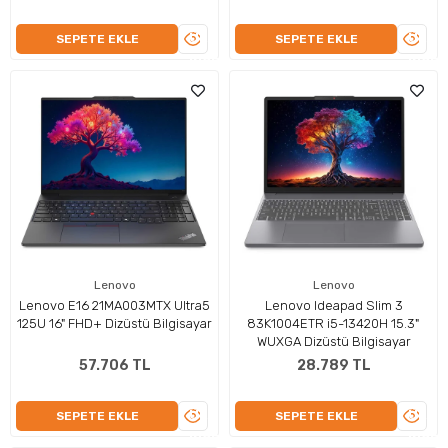
ÜRÜNÜ
ÜRÜN
SEPETE EKLE
SEPETE EKLE
İNCELE
İNCEL
Lenovo
Lenovo
Lenovo E16 21MA003MTX Ultra5
Lenovo Ideapad Slim 3
125U 16" FHD+ Dizüstü Bilgisayar
83K1004ETR i5-13420H 15.3"
WUXGA Dizüstü Bilgisayar
57.706 TL
28.789 TL
ÜRÜNÜ
ÜRÜN
SEPETE EKLE
SEPETE EKLE
İNCELE
İNCEL