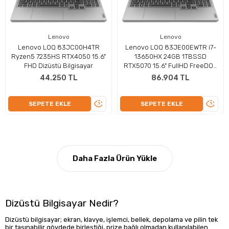
Lenovo
Lenovo
Lenovo LOQ 83JC00H4TR
Lenovo LOQ 83JE00EWTR i7-
Ryzen5 7235HS RTX4050 15.6"
13650HX 24GB 1TBSSD
FHD Dizüstü Bilgisayar
RTX5070 15.6" FullHD FreeDOS
Taşınabilir Bilgisayar
44.250 TL
86.904 TL
ÜRÜNÜ
ÜRÜN
SEPETE EKLE
SEPETE EKLE
İNCELE
İNCEL
Daha Fazla Ürün Yükle
Dizüstü Bilgisayar Nedir?
Dizüstü bilgisayar; ekran, klavye, işlemci, bellek, depolama ve pilin tek
bir taşınabilir gövdede birleştiği, prize bağlı olmadan kullanılabilen