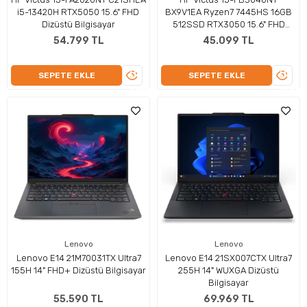
i5-13420H RTX5050 15.6" FHD
BX9V1EA Ryzen7 7445HS 16GB
Dizüstü Bilgisayar
512SSD RTX3050 15.6" FHD
FreeDOS Dizüstü Bilgisayar
54.799 TL
45.099 TL
ÜRÜNÜ
ÜRÜN
SEPETE EKLE
SEPETE EKLE
İNCELE
İNCEL
Lenovo
Lenovo
Lenovo E14 21M70031TX Ultra7
Lenovo E14 21SX007CTX Ultra7
155H 14" FHD+ Dizüstü Bilgisayar
255H 14" WUXGA Dizüstü
Bilgisayar
55.590 TL
69.969 TL