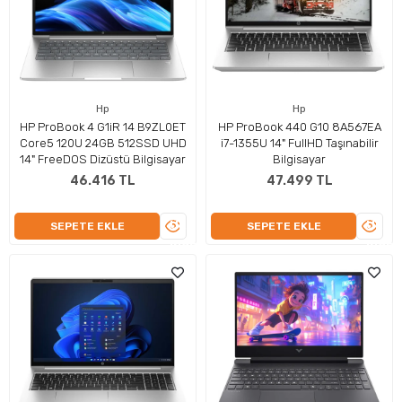
Hp
Hp
HP ProBook 4 G1iR 14 B9ZL0ET
HP ProBook 440 G10 8A567EA
Core5 120U 24GB 512SSD UHD
i7-1355U 14" FullHD Taşınabilir
14" FreeDOS Dizüstü Bilgisayar
Bilgisayar
46.416 TL
47.499 TL
ÜRÜNÜ
ÜRÜN
SEPETE EKLE
SEPETE EKLE
İNCELE
İNCEL