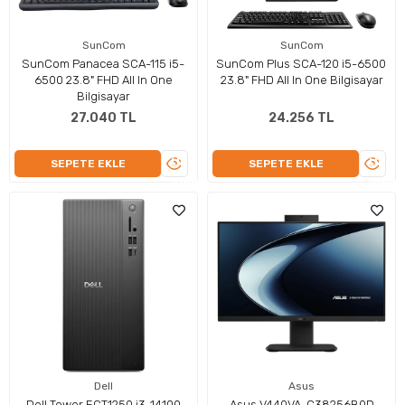
SunCom
SunCom
SunCom Panacea SCA-115 i5-
SunCom Plus SCA-120 i5-6500
6500 23.8" FHD All In One
23.8" FHD All In One Bilgisayar
Bilgisayar
27.040 TL
24.256 TL
ÜRÜNÜ
ÜRÜN
SEPETE EKLE
SEPETE EKLE
İNCELE
İNCEL
Dell
Asus
Dell Tower ECT1250 i3-14100
Asus V440VA-C38256B0D