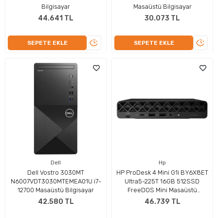
Bilgisayar
Masaüstü Bilgisayar
44.641 TL
30.073 TL
ÜRÜNÜ
ÜRÜN
SEPETE EKLE
SEPETE EKLE
İNCELE
İNCEL
Dell
Hp
Dell Vostro 3030MT
HP ProDesk 4 Mini G1i BY6X8ET
N6007VDT3030MTEMEA01U i7-
Ultra5-225T 16GB 512SSD
12700 Masaüstü Bilgisayar
FreeDOS Mini Masaüstü
Bilgisayar
42.580 TL
46.739 TL