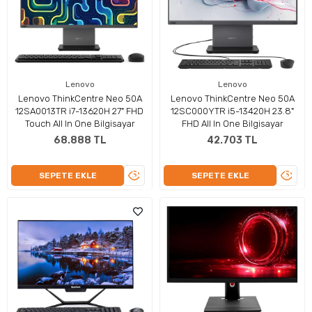
Lenovo
Lenovo
Lenovo ThinkCentre Neo 50A
Lenovo ThinkCentre Neo 50A
12SA0013TR i7-13620H 27" FHD
12SC000YTR i5-13420H 23.8"
Touch All In One Bilgisayar
FHD All In One Bilgisayar
68.888 TL
42.703 TL
ÜRÜNÜ
ÜRÜN
SEPETE EKLE
SEPETE EKLE
İNCELE
İNCEL