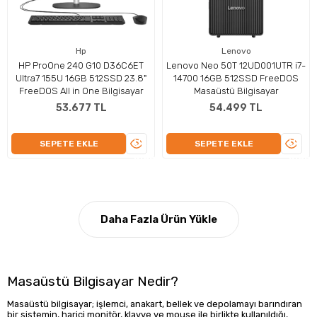
Hp
Lenovo
HP ProOne 240 G10 D36C6ET
Lenovo Neo 50T 12UD001UTR i7-
Ultra7 155U 16GB 512SSD 23.8"
14700 16GB 512SSD FreeDOS
FreeDOS All in One Bilgisayar
Masaüstü Bilgisayar
53.677 TL
54.499 TL
ÜRÜNÜ
ÜRÜN
SEPETE EKLE
SEPETE EKLE
İNCELE
İNCEL
Daha Fazla Ürün Yükle
Masaüstü Bilgisayar Nedir?
Masaüstü bilgisayar; işlemci, anakart, bellek ve depolamayı barındıran
bir sistemin, harici monitör, klavye ve mouse ile birlikte kullanıldığı,