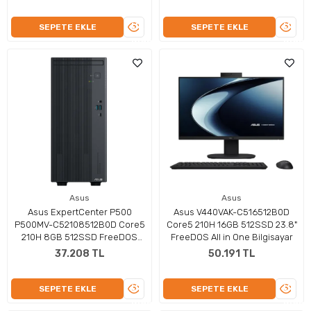
ÜRÜNÜ
ÜRÜN
SEPETE EKLE
SEPETE EKLE
İNCELE
İNCEL
Asus
Asus
Asus ExpertCenter P500
Asus V440VAK-C516512B0D
P500MV-C52108512B0D Core5
Core5 210H 16GB 512SSD 23.8"
210H 8GB 512SSD FreeDOS
FreeDOS All in One Bilgisayar
Masaüstü Bilgisayar
37.208 TL
50.191 TL
ÜRÜNÜ
ÜRÜN
SEPETE EKLE
SEPETE EKLE
İNCELE
İNCEL