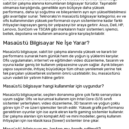
sabit bir çalışma alanına konumlanan bilgisayar türüdür. Taşınabilir
olmaması karşılığında, genellikle aynı bütçeye daha yüksek
performans, daha iyi soğutma ve bileşenlerin ayrı ayrı yükseltilebilmesi
gibi avantajlar sunar. Teknoraks'ın masaüstü bilgisayar kategorisi; ev ve
ofis kullanımından yüksek performanslı oyun sistemlerine kadar farklı
ihtiyaçları kapsayan geniş bir yelpazeyi bir araya getirir. Asus, Dell, HP,
Lenovo, SunCom ve TSCAN gibi markaların hazır sistemleri; işlemci,
bellek, depolama ve kullanım amacına göre karşılaştırılabilir.
Masaüstü Bilgisayar Ne İşe Yarar?
Masaüstü bilgisayar, sabit bir çalışma alanında yüksek ve kararlı bir
performans sunarak hem günlük hem de yoğun iş yüklerini karşılar.
Ofis uygulamaları, internet ve eğitimden video düzenleme, tasarım ve
oyuna kadar geniş bir kullanım yelpazesine uyum sağlar. Ayrık bileşen
yapısı sayesinde, ihtiyaç büyüdükçe tüm cihazı yenilemek yerine tek
tek parçaları yükselterek sistemin ömrü uzatılabilir; bu, masaüstünü
uzun vadeli bir yatırım hâline getirir.
Masaüstü bilgisayar hangi kullanımlar için uygundur?
Masaüstü bilgisayarlar, seçilen donanıma göre çok farklı senaryolara
uyum sağlar. Ofis ve kurumsal kullanım için Intel Core i3/i5 sınıfı
sistemler yeterliyken; video düzenleme, 3D tasarım ve yoğun çoklu
görev için i7 ve üzeri işlemciler tercih edilir. Yüksek grafik performansı
gerektiren oyunlar için ise ayrık ekran kartlı gaming sistemler kullanılır.
Dar çalışma alanları için kompakt AIO ve mini modeller, geniş kullanım
ihtiyaçları için ise klasik kasa (tower) sistemler öne çıkar.
Masaüstü bilgisayar mı, laptop mu tercih edilmeli?