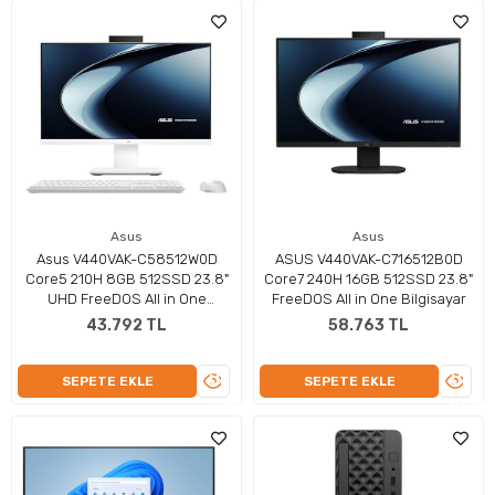
Asus
Asus
Asus V440VAK-C58512W0D
ASUS V440VAK-C716512B0D
Core5 210H 8GB 512SSD 23.8"
Core7 240H 16GB 512SSD 23.8"
UHD FreeDOS All in One
FreeDOS All in One Bilgisayar
Bilgisayar
43.792 TL
58.763 TL
ÜRÜNÜ
ÜRÜN
SEPETE EKLE
SEPETE EKLE
İNCELE
İNCEL