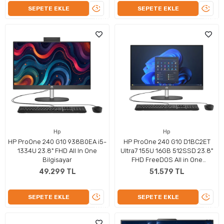
ÜRÜNÜ
ÜRÜN
SEPETE EKLE
SEPETE EKLE
İNCELE
İNCEL
Hp
Hp
HP ProOne 240 G10 938B0EA i5-
HP ProOne 240 G10 D1BC2ET
1334U 23.8" FHD All In One
Ultra7 155U 16GB 512SSD 23.8"
Bilgisayar
FHD FreeDOS All in One
Bilgisayar
49.299 TL
51.579 TL
ÜRÜNÜ
ÜRÜN
SEPETE EKLE
SEPETE EKLE
İNCELE
İNCEL