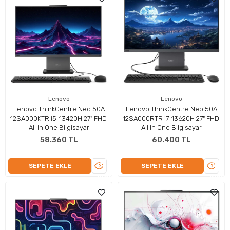
Lenovo
Lenovo
Lenovo ThinkCentre Neo 50A
Lenovo ThinkCentre Neo 50A
12SA000KTR i5-13420H 27" FHD
12SA000RTR i7-13620H 27" FHD
All In One Bilgisayar
All In One Bilgisayar
58.360 TL
60.400 TL
ÜRÜNÜ
ÜRÜN
SEPETE EKLE
SEPETE EKLE
İNCELE
İNCEL