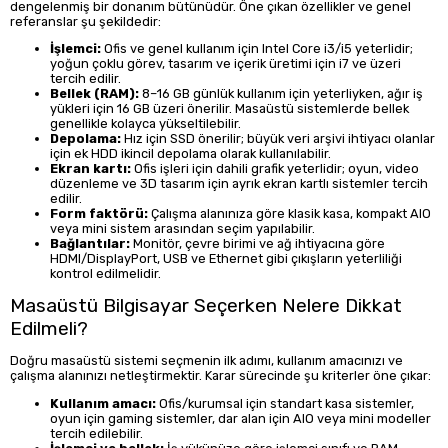
dengelenmiş bir donanım bütünüdür. Öne çıkan özellikler ve genel
referanslar şu şekildedir:
İşlemci:
Ofis ve genel kullanım için Intel Core i3/i5 yeterlidir;
yoğun çoklu görev, tasarım ve içerik üretimi için i7 ve üzeri
tercih edilir.
Bellek (RAM):
8–16 GB günlük kullanım için yeterliyken, ağır iş
yükleri için 16 GB üzeri önerilir. Masaüstü sistemlerde bellek
genellikle kolayca yükseltilebilir.
Depolama:
Hız için SSD önerilir; büyük veri arşivi ihtiyacı olanlar
için ek HDD ikincil depolama olarak kullanılabilir.
Ekran kartı:
Ofis işleri için dahili grafik yeterlidir; oyun, video
düzenleme ve 3D tasarım için ayrık ekran kartlı sistemler tercih
edilir.
Form faktörü:
Çalışma alanınıza göre klasik kasa, kompakt AIO
veya mini sistem arasından seçim yapılabilir.
Bağlantılar:
Monitör, çevre birimi ve ağ ihtiyacına göre
HDMI/DisplayPort, USB ve Ethernet gibi çıkışların yeterliliği
kontrol edilmelidir.
Masaüstü Bilgisayar Seçerken Nelere Dikkat
Edilmeli?
Doğru masaüstü sistemi seçmenin ilk adımı, kullanım amacınızı ve
çalışma alanınızı netleştirmektir. Karar sürecinde şu kriterler öne çıkar:
Kullanım amacı:
Ofis/kurumsal için standart kasa sistemler,
oyun için gaming sistemler, dar alan için AIO veya mini modeller
tercih edilebilir.