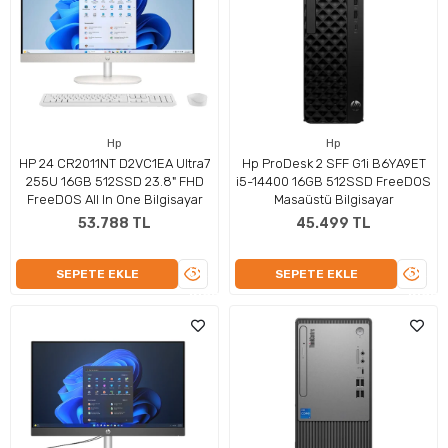
Hp
Hp
HP 24 CR2011NT D2VC1EA Ultra7
Hp ProDesk 2 SFF G1i B6YA9ET
255U 16GB 512SSD 23.8" FHD
i5-14400 16GB 512SSD FreeDOS
FreeDOS All In One Bilgisayar
Masaüstü Bilgisayar
53.788 TL
45.499 TL
ÜRÜNÜ
ÜRÜN
SEPETE EKLE
SEPETE EKLE
İNCELE
İNCEL