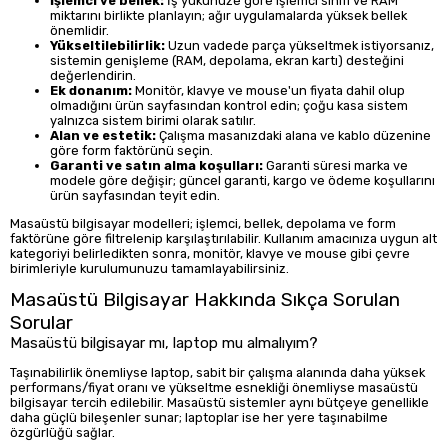
İşlemci ve bellek:
İş yükünüze göre işlemci sınıfı ve RAM
miktarını birlikte planlayın; ağır uygulamalarda yüksek bellek
önemlidir.
Yükseltilebilirlik:
Uzun vadede parça yükseltmek istiyorsanız,
sistemin genişleme (RAM, depolama, ekran kartı) desteğini
değerlendirin.
Ek donanım:
Monitör, klavye ve mouse'un fiyata dahil olup
olmadığını ürün sayfasından kontrol edin; çoğu kasa sistem
yalnızca sistem birimi olarak satılır.
Alan ve estetik:
Çalışma masanızdaki alana ve kablo düzenine
göre form faktörünü seçin.
Garanti ve satın alma koşulları:
Garanti süresi marka ve
modele göre değişir; güncel garanti, kargo ve ödeme koşullarını
ürün sayfasından teyit edin.
Masaüstü bilgisayar modelleri; işlemci, bellek, depolama ve form
faktörüne göre filtrelenip karşılaştırılabilir. Kullanım amacınıza uygun alt
kategoriyi belirledikten sonra, monitör, klavye ve mouse gibi çevre
birimleriyle kurulumunuzu tamamlayabilirsiniz.
Masaüstü Bilgisayar Hakkında Sıkça Sorulan
Sorular
Masaüstü bilgisayar mı, laptop mu almalıyım?
Taşınabilirlik önemliyse laptop, sabit bir çalışma alanında daha yüksek
performans/fiyat oranı ve yükseltme esnekliği önemliyse masaüstü
bilgisayar tercih edilebilir. Masaüstü sistemler aynı bütçeye genellikle
daha güçlü bileşenler sunar; laptoplar ise her yere taşınabilme
özgürlüğü sağlar.