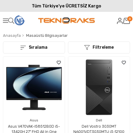
Tüm Türkiye'ye ÜCRETSİZ Kargo
0
Anasayfa
Masaüstü Bilgisayarlar
Sıralama
Filtreleme
Asus
Dell
Asus V470VAK-I58512B0D i5-
Dell Vostro 3030MT
13420H 27" FHD All In One
N6001VDT3030MTU i3-12100