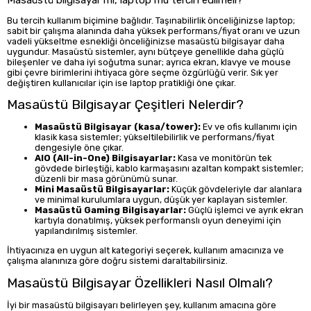
Bu tercih kullanım biçimine bağlıdır. Taşınabilirlik önceliğinizse laptop;
sabit bir çalışma alanında daha yüksek performans/fiyat oranı ve uzun
vadeli yükseltme esnekliği önceliğinizse masaüstü bilgisayar daha
uygundur. Masaüstü sistemler, aynı bütçeye genellikle daha güçlü
bileşenler ve daha iyi soğutma sunar; ayrıca ekran, klavye ve mouse
gibi çevre birimlerini ihtiyaca göre seçme özgürlüğü verir. Sık yer
değiştiren kullanıcılar için ise laptop pratikliği öne çıkar.
Masaüstü Bilgisayar Çeşitleri Nelerdir?
Masaüstü Bilgisayar (kasa/tower):
Ev ve ofis kullanımı için
klasik kasa sistemler; yükseltilebilirlik ve performans/fiyat
dengesiyle öne çıkar.
AIO (All-in-One) Bilgisayarlar:
Kasa ve monitörün tek
gövdede birleştiği, kablo karmaşasını azaltan kompakt sistemler;
düzenli bir masa görünümü sunar.
Mini Masaüstü Bilgisayarlar:
Küçük gövdeleriyle dar alanlara
ve minimal kurulumlara uygun, düşük yer kaplayan sistemler.
Masaüstü Gaming Bilgisayarlar:
Güçlü işlemci ve ayrık ekran
kartıyla donatılmış, yüksek performanslı oyun deneyimi için
yapılandırılmış sistemler.
İhtiyacınıza en uygun alt kategoriyi seçerek, kullanım amacınıza ve
çalışma alanınıza göre doğru sistemi daraltabilirsiniz.
Masaüstü Bilgisayar Özellikleri Nasıl Olmalı?
İyi bir masaüstü bilgisayarı belirleyen şey, kullanım amacına göre