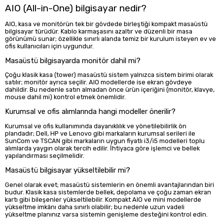
AIO (All-in-One) bilgisayar nedir?
AIO, kasa ve monitörün tek bir gövdede birleştiği kompakt masaüstü
bilgisayar türüdür. Kablo karmaşasını azaltır ve düzenli bir masa
görünümü sunar; özellikle sınırlı alanda temiz bir kurulum isteyen ev ve
ofis kullanıcıları için uygundur.
Masaüstü bilgisayarda monitör dahil mi?
Çoğu klasik kasa (tower) masaüstü sistem yalnızca sistem birimi olarak
satılır; monitör ayrıca seçilir. AIO modellerde ise ekran gövdeye
dahildir. Bu nedenle satın almadan önce ürün içeriğini (monitör, klavye,
mouse dahil mi) kontrol etmek önemlidir.
Kurumsal ve ofis alımlarında hangi modeller önerilir?
Kurumsal ve ofis kullanımında dayanıklılık ve yönetilebilirlik ön
plandadır; Dell, HP ve Lenovo gibi markaların kurumsal serileri ile
SunCom ve TSCAN gibi markaların uygun fiyatlı i3/i5 modelleri toplu
alımlarda yaygın olarak tercih edilir. İhtiyaca göre işlemci ve bellek
yapılandırması seçilmelidir.
Masaüstü bilgisayar yükseltilebilir mi?
Genel olarak evet; masaüstü sistemlerin en önemli avantajlarından biri
budur. Klasik kasa sistemlerde bellek, depolama ve çoğu zaman ekran
kartı gibi bileşenler yükseltilebilir. Kompakt AIO ve mini modellerde
yükseltme imkânı daha sınırlı olabilir; bu nedenle uzun vadeli
yükseltme planınız varsa sistemin genişleme desteğini kontrol edin.