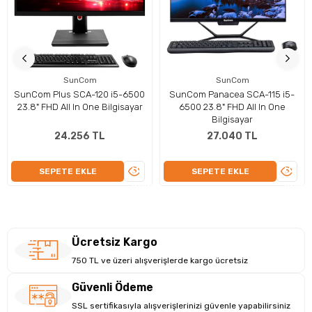
Verimli Çalışma Ortamı: Kablosuz Konfor ve
Hızlı Bağlantı İle Donatılmış Hepsi Bir Arada
SunCom
SunCom
SunCom Plus SCA-120 i5-6500
SunCom Panacea SCA-115 i5-
Bilgisayar
23.8" FHD All In One Bilgisayar
6500 23.8" FHD All In One
Lenovo hepsi bir arada masaüstü bilgisayar, ekran paylaşım
Bilgisayar
özellikli portları ile modern çevre birimlerinizi kolayca
24.256 TL
27.040 TL
bağlamanızı sağlar. Kablolu klavye ve mouse ile gelen bu
sistem, iş akışınızı hızlandırır. Gri renkli şık tasarımı ile hem
ÜRÜNÜ
ÜRÜN
SEPETE EKLE
SEPETE EKLE
evde hem de ofiste mükemmel bir uyum sağlar. Wi-Fi +
İNCELE
İNCEL
Bluetooth bağlantı seçenekleri, kablosuz çevre birimleri ve
internet bağlantısı için esneklik sunar.
Ücretsiz Kargo
750 TL ve üzeri alışverişlerde kargo ücretsiz
Güvenli Ödeme
SSL sertifikasıyla alışverişlerinizi güvenle yapabilirsiniz