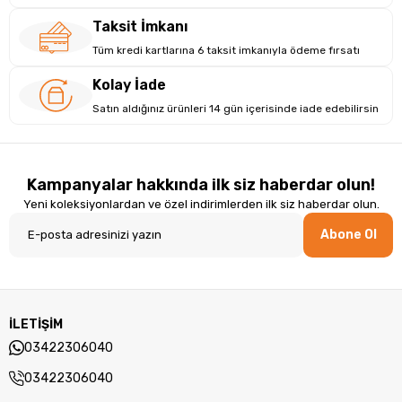
Taksit İmkanı
Tüm kredi kartlarına 6 taksit imkanıyla ödeme fırsatı
Kolay İade
Satın aldığınız ürünleri 14 gün içerisinde iade edebilirsin
Kampanyalar hakkında ilk siz haberdar olun!
Yeni koleksiyonlardan ve özel indirimlerden ilk siz haberdar olun.
Abone Ol
İş ve Eğlence İçin Optimize Edilmiş
Performans
İLETİŞİM
DDR4 RAM ve Gen4 SSD ile donatılmış Lenovo hepsi bir arada
masaüstü bilgisayar, yüksek hızda veri işleme ve depolama
03422306040
olanağı sunar. RAM yuvası ile 64GB’a kadar yükseltilebilir
03422306040
hafıza desteği sayesinde, gelecekteki performans