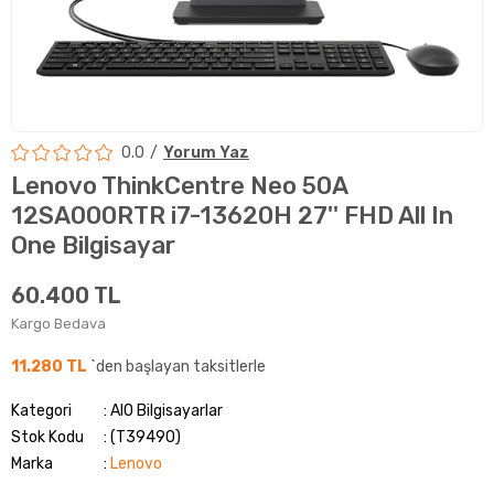
0.0
Yorum Yaz
Lenovo ThinkCentre Neo 50A
12SA000RTR i7-13620H 27'' FHD All In
One Bilgisayar
60.400 TL
Kargo Bedava
11.280 TL
`den başlayan taksitlerle
Kategori
AIO Bilgisayarlar
Stok Kodu
(T39490)
Marka
:
Lenovo