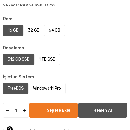
Ne kadar
RAM
ve
SSD
lazım?
Ram
16 GB
32 GB
64 GB
Depolama
512 GB SSD
1 TB SSD
İşletim Sistemi
FreeDOS
Windows 11 Pro