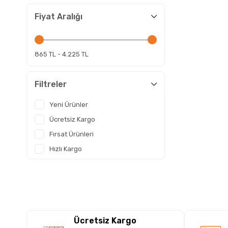
Telefon & Aksesuar
Fiyat Aralığı
Kablolar Dönüştürücüler
Çoklu Kart Okuyucu
865 TL - 4.225 TL
Güç kaynakları & Ups
Notebook Çantaları
Filtreler
Monitör Kolu - Monitör Standları
Yeni Ürünler
Ücretsiz Kargo
Fırsat Ürünleri
Hızlı Kargo
Ücretsiz Kargo