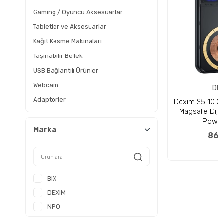
Gaming / Oyuncu Aksesuarlar
Tabletler ve Aksesuarlar
Kağıt Kesme Makinaları
Taşınabilir Bellek
USB Bağlantılı Ürünler
Webcam
D
Adaptörler
Dexim S5 10.
Magsafe Dij
ADSL-Internet Ürünleri
Pow
Taşınabilir Harddisk
Marka
86
Grafik Tablet ve Aksesuarlar
Monitörler
Klavye ve Klavye Mouse Seti
BIX
Mouse
DEXIM
Kulaklıklar
NPO
Masaüstü Hoparlör