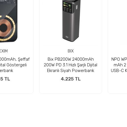
EXIM
BIX
000mAh, Şeffaf
Bix PB200W 24000mAh
NPO WP
ital Göstergeli
200W PD 3.1 Hızlı Şarjlı Dijital
mAh 2 
erbank
Ekranlı Siyah Powerbank
USB-C K
G
5 TL
4.225 TL