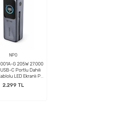
NPO
001A-G 205W 27.000
USB-C Portlu Dahili
ablolu LED Ekranlı PD
aN3 Powerbank
2.299 TL