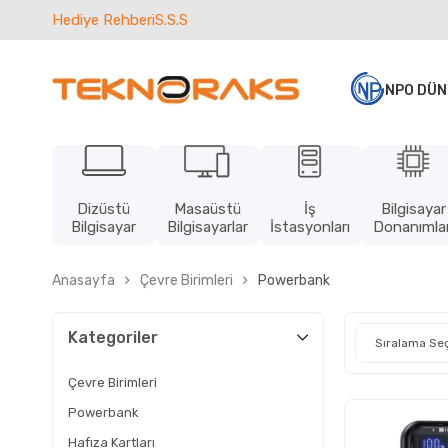
Hediye Rehberi
S.S.S
NPO DÜN
Dizüstü
Masaüstü
İş
Bilgisayar
Bilgisayar
Bilgisayarlar
İstasyonları
Donanımlar
Anasayfa
Çevre Birimleri
Powerbank
Kategoriler
Çevre Birimleri
Powerbank
Hafıza Kartları