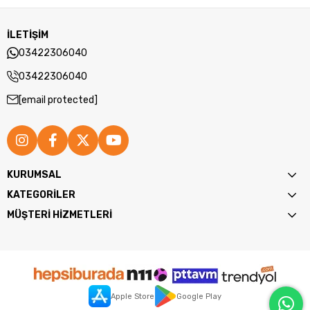
İLETİŞİM
03422306040
03422306040
[email protected]
KURUMSAL
KATEGORİLER
MÜŞTERİ HİZMETLERİ
Apple Store
Google Play