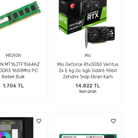
MICRON
Msi
ON MT16JTF1G64AZ
Msi Geforce Rtx3050 Ventus
DDR3 1600Mhz PC
2x E 6g Oc 6gb Gddr6 96bit
Bellek Bulk
2xhdmi 1xdp Ekran Karti
1.706 TL
14.822 TL
Son ürün