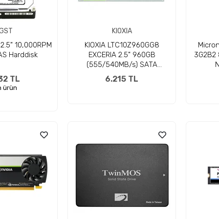
GST
KIOXIA
2.5" 10,000RPM
KIOXIA LTC10Z960GG8
Micro
S Harddisk
EXCERIA 2.5" 960GB
3G2B2
(555/540MB/s) SATA
(TLC) SSD Disk
32 TL
6.215 TL
 ürün