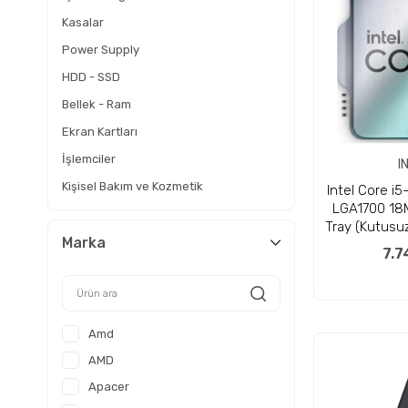
Kasalar
Power Supply
HDD - SSD
Bellek - Ram
Ekran Kartları
İşlemciler
I
Kişisel Bakım ve Kozmetik
Intel Core i
LGA1700 18
Spor - Outdoor
Tray (Kutusuz
GÜNEŞ XML
Marka
7.7
Ev ve Yaşam
Kategorisiz
Dizüstü Bilgisayar
Amd
Masaüstü Bilgisayarlar
AMD
İş İstasyonları
Apacer
Çevre Birimleri