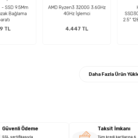
SD 9.5Mm
AMD Ryzen3 3200G 3.6GHz
ızak Bağlama
4GHz İşlemci
SSD30E
aratı
2.5" 1
9 TL
4.447 TL
Daha Fazla Ürün Yükl
Güvenli Ödeme
Taksit İmkanı
SSL sertifikasıyla
Tüm kredi kartlarına 6