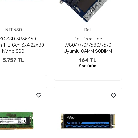
INTENSO
Dell
NSO SSD 3835460_
Dell Precision
 1TB Gen.3x4 22x80
7780/7770/7680/7670
NVMe SSD
Uyumlu CAMM SODIMM
Notebook Bellek Yuvası
5.757 TL
164 TL
Son ürün