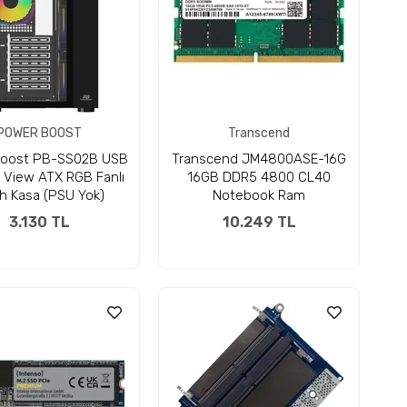
POWER BOOST
Transcend
oost PB-SS02B USB
Transcend JM4800ASE-16G
 View ATX RGB Fanlı
16GB DDR5 4800 CL40
h Kasa (PSU Yok)
Notebook Ram
3.130 TL
10.249 TL