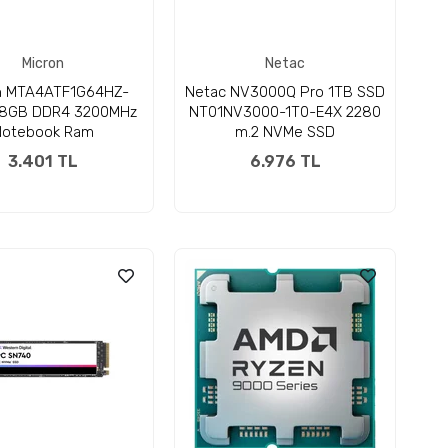
Micron
Netac
n MTA4ATF1G64HZ-
Netac NV3000Q Pro 1TB SSD
 8GB DDR4 3200MHz
NT01NV3000-1T0-E4X 2280
Notebook Ram
m.2 NVMe SSD
3.401 TL
6.976 TL