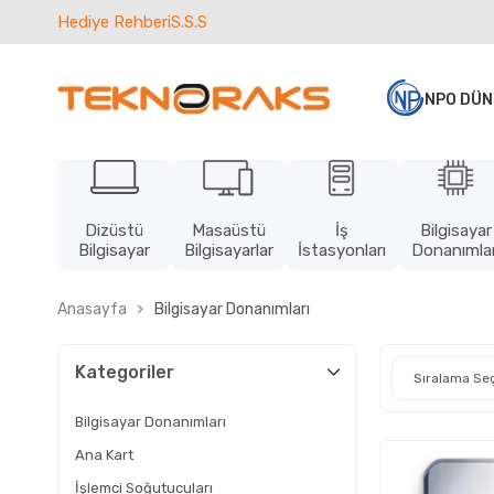
Hediye Rehberi
S.S.S
NPO DÜN
Dizüstü
Masaüstü
İş
Bilgisayar
Bilgisayar
Bilgisayarlar
İstasyonları
Donanımlar
Anasayfa
Bilgisayar Donanımları
Kategoriler
Bilgisayar Donanımları
Ana Kart
İşlemci Soğutucuları