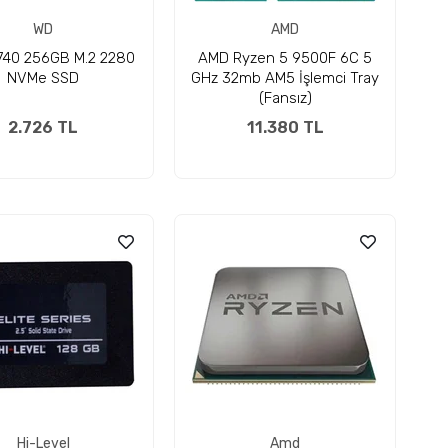
WD
AMD
40 256GB M.2 2280
AMD Ryzen 5 9500F 6C 5
NVMe SSD
GHz 32mb AM5 İşlemci Tray
(Fansız)
2.726 TL
11.380 TL
Hi-Level
Amd