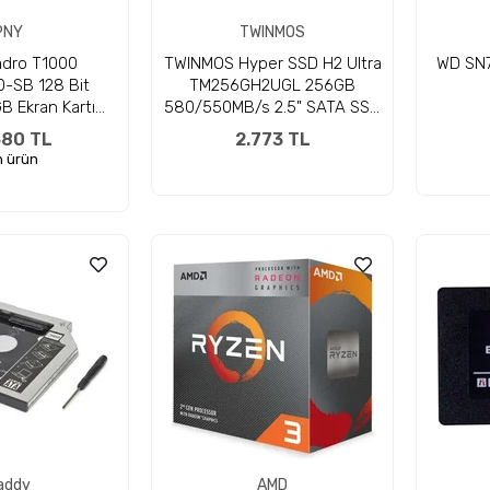
PNY
TWINMOS
dro T1000
TWINMOS Hyper SSD H2 Ultra
WD SN7
-SB 128 Bit
TM256GH2UGL 256GB
 Ekran Kartı
580/550MB/s 2.5" SATA SSD
suarsız )
Disk
380 TL
2.773 TL
 ürün
addy
AMD