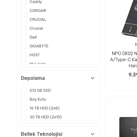
Caddy
Ağ ve Sunucular
CORSAIR
Barkod ve Yazıcılar
CRUCIAL
Güvenlik ve Alarm
Crucial
Outlet
Dell
GIGABYTE
NPO DK02 N
HGST
A/Type-C Kab
Hi-Level
Har
INTEL
9.3
Depolama
INTENSO
KIOXIA
512 GB SSD
Kingston
Boş Kutu
16 TB HDD (2x8)
20 TB HDD (2x10)
Bellek Teknolojisi