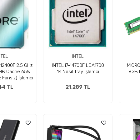
NTEL
INTEL
5-12400F 2.5 GHz
INTEL i7-14700F LGA1700
MICR
MB Cache 65W
14.Nesil Tray İşlemci
8GB 
 Fansız) İşlemci
44 TL
21.289 TL