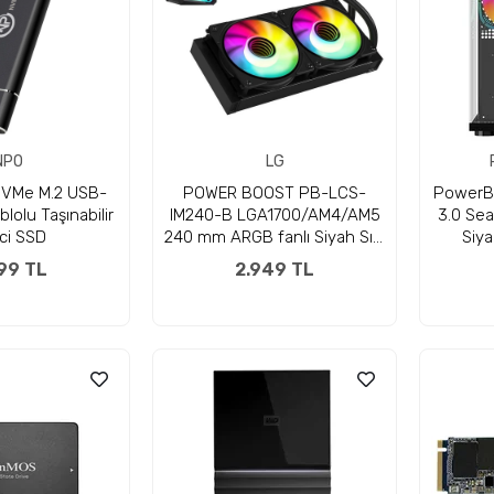
NPO
LG
VMe M.2 USB-
POWER BOOST PB-LCS-
PowerB
lolu Taşınabilir
IM240-B LGA1700/AM4/AM5
3.0 Sea
ici SSD
240 mm ARGB fanlı Siyah Sıvı
Siya
Soğutma
99 TL
2.949 TL