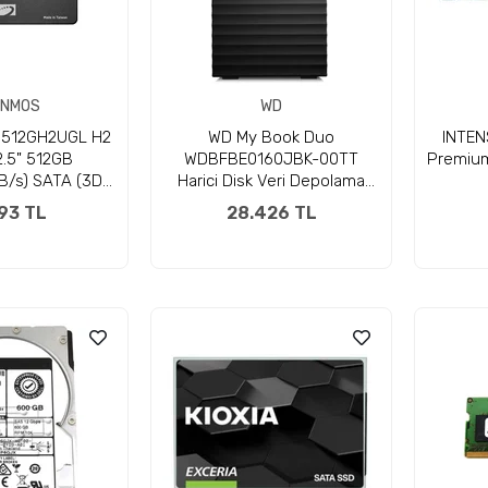
INMOS
WD
512GH2UGL H2
WD My Book Duo
INTE
.5" 512GB
WDBFBE0160JBK-00TT
Premium
/s) SATA (3D
Harici Disk Veri Depolama
 Disk (Gri)
Ünitesi
93 TL
28.426 TL