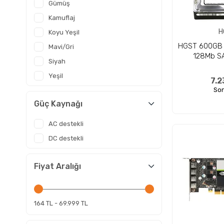
Gümüş
Kamuflaj
H
Koyu Yeşil
HGST 600GB 
Mavi/Gri
128Mb SA
Siyah
Yeşil
7.2
Son
Güç Kaynağı
AC destekli
DC destekli
Fiyat Aralığı
164 TL - 69.999 TL