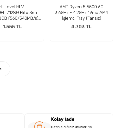
Hi-Level HLV-
AMD Ryzen 5 5500 6C
LT/128G Elite Seri
3.6GHz ~ 4.2GHz 19mb AM4
28GB (560/540MB/s)
İşlemci Tray (Fansız)
SATA SSD Disk
1.555 TL
4.703 TL
e
Kolay İade
Satın aldığınız ürünleri 14