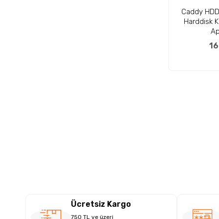
Caddy HDD - S
Harddisk K
Ap
16
Ücretsiz Kargo
750 TL ve üzeri