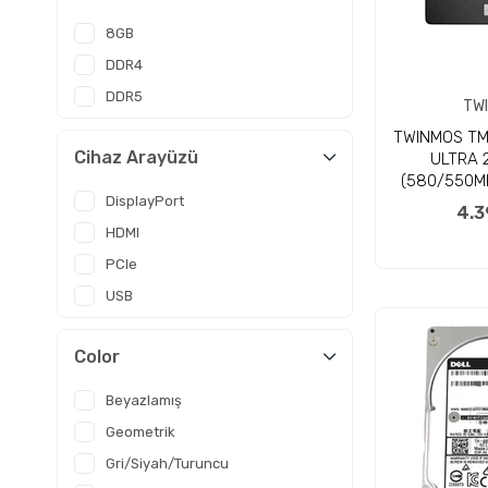
8GB
DDR4
DDR5
TW
TWINMOS TM
Cihaz Arayüzü
ULTRA 2
(580/550MB
DisplayPort
NAND) SSD
4.3
HDMI
PCIe
USB
Color
Beyazlamış
Geometrik
Gri/Siyah/Turuncu