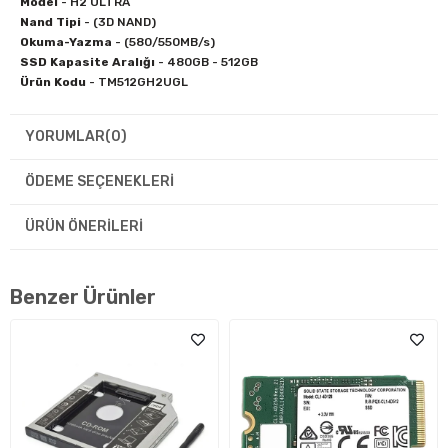
Model
- H2 ULTRA
Nand Tipi
- (3D NAND)
Okuma-Yazma
- (580/550MB/s)
SSD Kapasite Aralığı
- 480GB - 512GB
Ürün Kodu
- TM512GH2UGL
YORUMLAR
(0)
ÖDEME SEÇENEKLERI
ÜRÜN ÖNERILERI
Benzer Ürünler