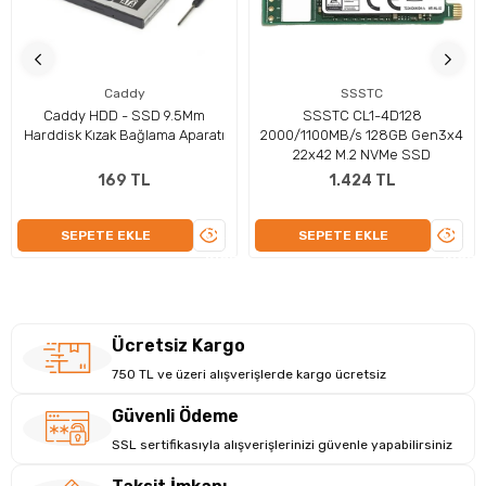
Caddy
SSSTC
Caddy HDD - SSD 9.5Mm
SSSTC CL1-4D128
Harddisk Kızak Bağlama Aparatı
2000/1100MB/s 128GB Gen3x4
22x42 M.2 NVMe SSD
169 TL
1.424 TL
ÜRÜNÜ
ÜRÜN
SEPETE EKLE
SEPETE EKLE
İNCELE
İNCEL
Ücretsiz Kargo
750 TL ve üzeri alışverişlerde kargo ücretsiz
Güvenli Ödeme
SSL sertifikasıyla alışverişlerinizi güvenle yapabilirsiniz