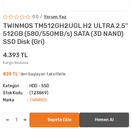
0.0
Yorum Yaz
TWINMOS TM512GH2UGL H2 ULTRA 2.5''
512GB (580/550MB/s) SATA (3D NAND)
SSD Disk (Gri)
4.393 TL
Kargo Bedava
820 TL
`den başlayan taksitlerle
Kategori
HDD - SSD
Stok Kodu
(T23869)
Marka
:
TWINMOS