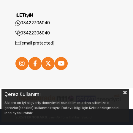
İLETİŞİM
03422306040
03422306040
[email protected]
Çerez Kullanımı
Sizlere en iyi alışveriş deneyimini sunabilmek adına sitemizde
çerezler(cookies) kullanmaktayız. Detaylı bilgi için Kvkk sözleşmesini
inceleyebilirsiniz.
2026
TEKNORAKS.com
© Tüm Hakları Saklıdır