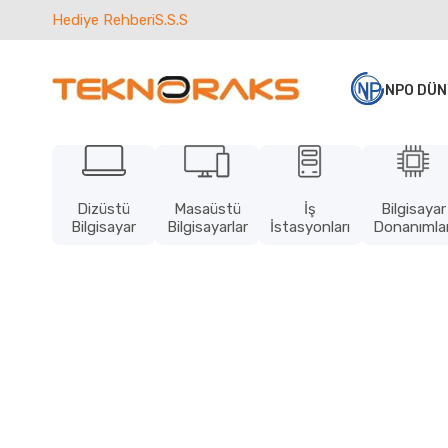
Hediye Rehberi
S.S.S
NPO DÜN
Dizüstü
Masaüstü
İş
Bilgisayar
Bilgisayar
Bilgisayarlar
İstasyonları
Donanımlar