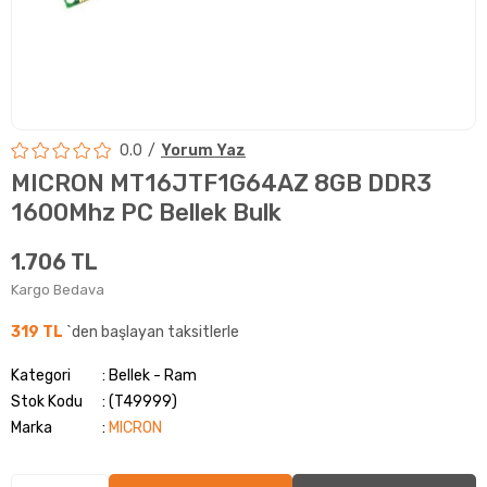
0.0
Yorum Yaz
MICRON MT16JTF1G64AZ 8GB DDR3
1600Mhz PC Bellek Bulk
1.706 TL
Kargo Bedava
319 TL
`den başlayan taksitlerle
Kategori
Bellek - Ram
Stok Kodu
(T49999)
Marka
:
MICRON