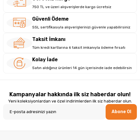
Yaklaşık fiyat aralığı ₺1.100 – ₺1.300 seviyesindedir. En uygun
750 TL ve üzeri alışverişlerde kargo ücretsiz
seçeneklerden biri farklı e-ticaret platformlarında bulunabilir.
:contentReference[oaicite:4]{index=4}
Güvenli Ödeme
SSL sertifikasıyla alışverişlerinizi güvenle yapabilirsiniz
Taksit İmkanı
Tüm kredi kartlarına 6 taksit imkanıyla ödeme fırsatı
Kolay İade
Satın aldığınız ürünleri 14 gün içerisinde iade edebilirsin
Kampanyalar hakkında ilk siz haberdar olun!
Yeni koleksiyonlardan ve özel indirimlerden ilk siz haberdar olun.
Abone Ol