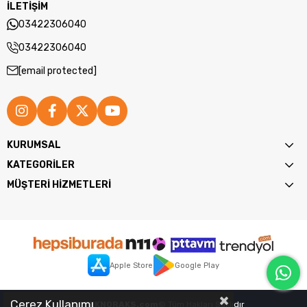
İLETİŞİM
03422306040
03422306040
[email protected]
KURUMSAL
KATEGORİLER
MÜŞTERİ HİZMETLERİ
Apple Store
Google Play
Çerez Kullanımı
2026
TEKNORAKS.com
© Tüm Hakları Saklıdır