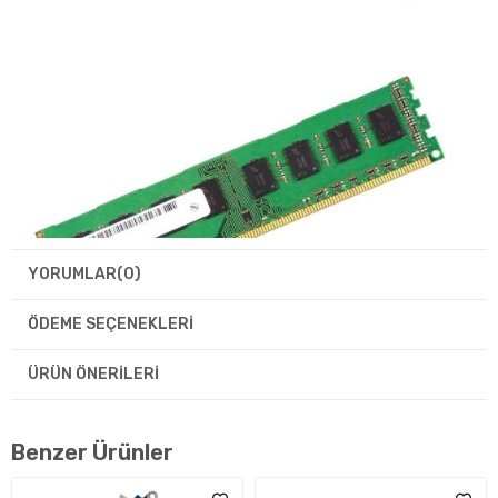
YORUMLAR
(0)
ÖDEME SEÇENEKLERI
ÜRÜN ÖNERILERI
Benzer Ürünler
MT16JTF1G64AZ, masaüstü bilgisayarlar için 8 GB kapasiteye
sahip DDR3 RAM modülüdür. 1600 MHz hızında çalışır ve 1 Rank,
64-bit veri yolu ile yüksek performans sağlar.