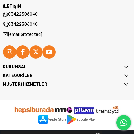
Depolama:
256GB SSD
İLETİŞİM
Ana Ekran:
15.6 inç Dokunmatik
03422306040
Müşteri Ekranı:
11.6 inç
Bağlantılar:
USB, Ethernet, RS-232, HDMI
03422306040
Kullanım Alanı:
Market, restoran, kafe, mağaza ve diğer
satış noktaları
[email protected]
KURUMSAL
KATEGORİLER
MÜŞTERİ HİZMETLERİ
Apple Store
Google Play