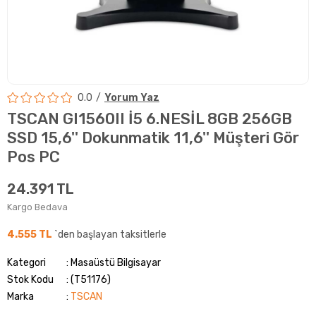
0.0
Yorum Yaz
TSCAN GI1560II İ5 6.NESİL 8GB 256GB
SSD 15,6'' Dokunmatik 11,6'' Müşteri Gör
Pos PC
24.391 TL
Kargo Bedava
4.555 TL
`den başlayan taksitlerle
Kategori
Masaüstü Bilgisayar
Stok Kodu
(T51176)
Marka
:
TSCAN