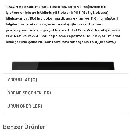
TSCAN GI1560II, market, restoran, kafe ve mağazalar gibi
işletmeler için geliştirilmiş çift ekranlı POS (Satış Noktası)
bilgisayarıdır. 15.6 inç dokunmatik ana ekranı ve 11.6 inç müşteri
bilgilendirme ekranı sayesinde satış işlemlerini hızlı ve
profesyonel şekilde gerçekleştirir. Intel Core i5 6. Nesil işlemcisi,
8GB RAM ve 256GB SSD depolama kapasitesi ile POS yazılımlarını
akıcı şekilde çalıştırır. :contentReference[oaicite:0]{index=0}
YORUMLAR
(0)
ÖDEME SEÇENEKLERI
ÜRÜN ÖNERILERI
Benzer Ürünler