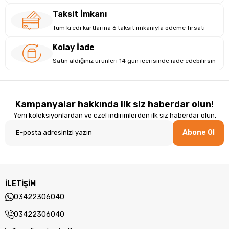
Taksit İmkanı
Tüm kredi kartlarına 6 taksit imkanıyla ödeme fırsatı
Kolay İade
Satın aldığınız ürünleri 14 gün içerisinde iade edebilirsin
Kampanyalar hakkında ilk siz haberdar olun!
Yeni koleksiyonlardan ve özel indirimlerden ilk siz haberdar olun.
Abone Ol
Tasarım ve Yapı: Ergonomik ve Dayanıklı
Asus, Siyah zarif bir renkte olup dayanıklı Plastik malzemeden
üretilmiştir. Hafif ve dayanıklı tasarımı, mobil kullanım için
idealdir.Asus, modern ve şık bir görünüme sahip olmakla
İLETİŞİM
birlikte, günlük işlerinizi ve taşınabilirlik gereksinimlerinizi
03422306040
karşılayacak şekilde tasarlanmıştır.
03422306040