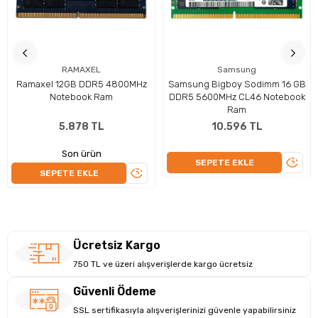
Görsel Deneyim: Gelişmiş Ekran ve Ekran
Kartı Performansı
RAMAXEL
Samsung
Ramaxel 12GB DDR5 4800MHz
Samsung Bigboy Sodimm 16 GB
14 İnç büyüklüğünde IPS ekran paneli, 60 Hz yenileme hızı ve
Notebook Ram
DDR5 5600MHz CL46 Notebook
1920 x 1080 çözünürlük ile üstün bir görsel deneyim sunar.
Ram
Intel UHD Grafikleri Paylaşımlı bellek ile yüksek grafik işleme
5.878 TL
10.596 TL
yetenekleri sağlar. Bu özellikler, hem profesyonel içerik
üretimi hem de oyun performansı için ideal bir çözüm sunar.
Son ürün
ÜRÜN
SEPETE EKLE
ÜRÜNÜ
SEPETE EKLE
İNCEL
İNCELE
Ücretsiz Kargo
750 TL ve üzeri alışverişlerde kargo ücretsiz
Güvenli Ödeme
SSL sertifikasıyla alışverişlerinizi güvenle yapabilirsiniz