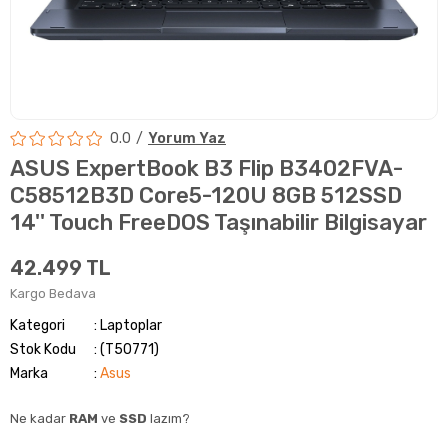
0.0
Yorum Yaz
ASUS ExpertBook B3 Flip B3402FVA-
C58512B3D Core5-120U 8GB 512SSD
14'' Touch FreeDOS Taşınabilir Bilgisayar
42.499 TL
Kargo Bedava
Kategori
Laptoplar
Stok Kodu
(T50771)
Marka
:
Asus
Ne kadar
RAM
ve
SSD
lazım?