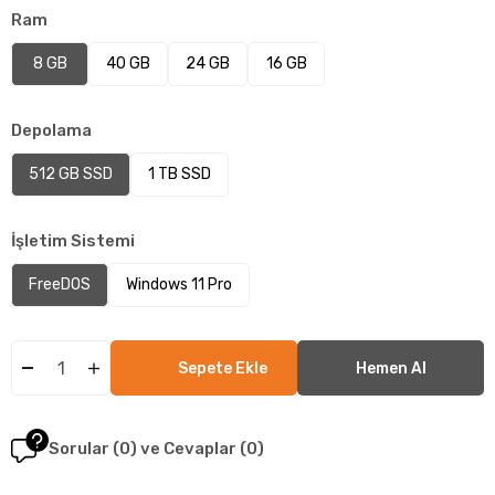
Ram
8 GB
40 GB
24 GB
16 GB
Depolama
512 GB SSD
1 TB SSD
İşletim Sistemi
FreeDOS
Windows 11 Pro
Sorular (0) ve Cevaplar (0)