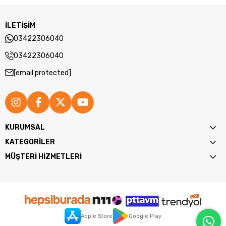
İLETİŞİM
03422306040
03422306040
[email protected]
KURUMSAL
KATEGORİLER
MÜŞTERİ HİZMETLERİ
Apple Store
Google Play