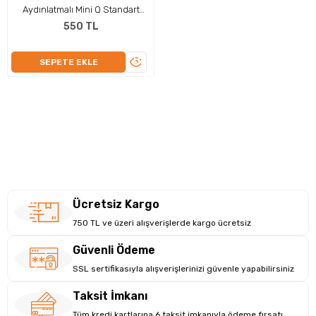
Aydınlatmalı Mini Q Standart
Klavye
550 TL
ÜRÜNÜ
SEPETE EKLE
İNCELE
Ücretsiz Kargo
750 TL ve üzeri alışverişlerde kargo ücretsiz
Güvenli Ödeme
SSL sertifikasıyla alışverişlerinizi güvenle yapabilirsiniz
Taksit İmkanı
Tüm kredi kartlarına 6 taksit imkanıyla ödeme fırsatı