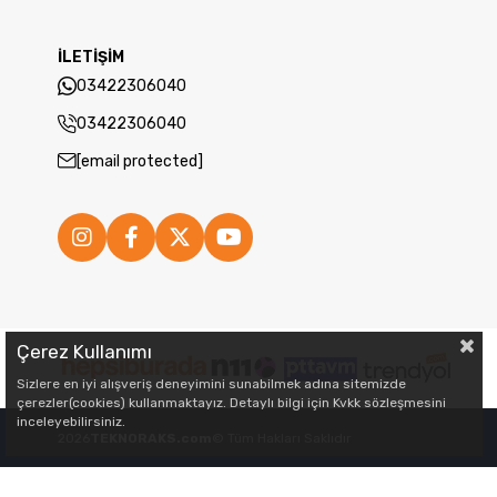
İLETİŞİM
03422306040
03422306040
[email protected]
Çerez Kullanımı
Sizlere en iyi alışveriş deneyimini sunabilmek adına sitemizde
çerezler(cookies) kullanmaktayız. Detaylı bilgi için Kvkk sözleşmesini
inceleyebilirsiniz.
2026
TEKNORAKS.com
© Tüm Hakları Saklıdır