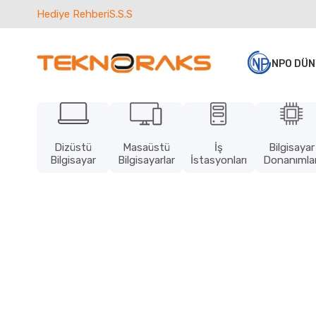
Hediye Rehberi
S.S.S
NPO DÜN
Dizüstü
Masaüstü
İş
Bilgisayar
Bilgisayar
Bilgisayarlar
İstasyonları
Donanımlar