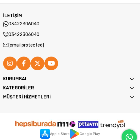
İLETİŞİM
03422306040
03422306040
[email protected]
KURUMSAL
KATEGORİLER
MÜŞTERİ HİZMETLERİ
Apple Store
Google Play