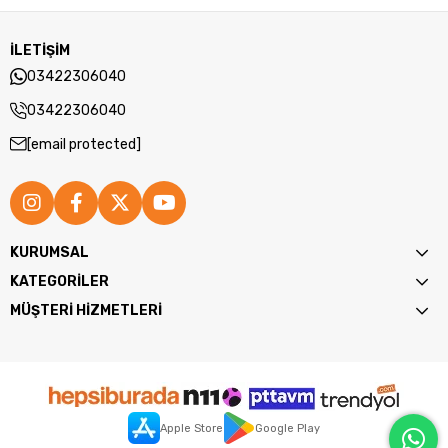
İLETİŞİM
03422306040
03422306040
[email protected]
KURUMSAL
KATEGORİLER
MÜŞTERİ HİZMETLERİ
Apple Store
Google Play