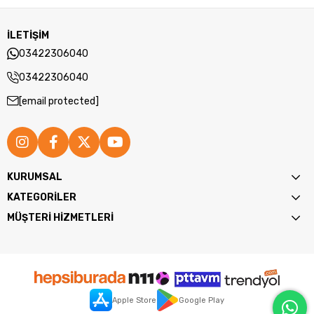
İLETİŞİM
03422306040
03422306040
[email protected]
KURUMSAL
KATEGORİLER
MÜŞTERİ HİZMETLERİ
Apple Store
Google Play