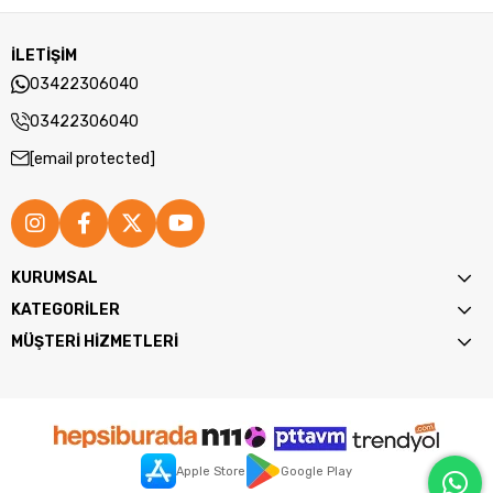
İLETİŞİM
03422306040
03422306040
[email protected]
KURUMSAL
KATEGORİLER
MÜŞTERİ HİZMETLERİ
Apple Store
Google Play