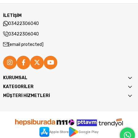
İLETİŞİM
03422306040
03422306040
[email protected]
KURUMSAL
KATEGORİLER
MÜŞTERİ HİZMETLERİ
Apple Store
Google Play