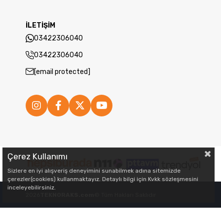
İLETİŞİM
03422306040
03422306040
[email protected]
Çerez Kullanımı
Sizlere en iyi alışveriş deneyimini sunabilmek adına sitemizde
çerezler(cookies) kullanmaktayız. Detaylı bilgi için Kvkk sözleşmesini
inceleyebilirsiniz.
2026
TEKNORAKS.com
© Tüm Hakları Saklıdır