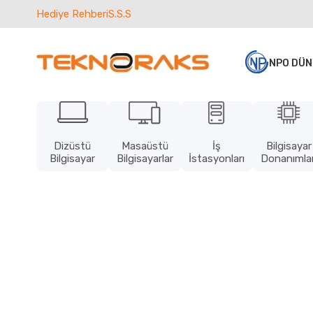
Hediye Rehberi
S.S.S
NPO DÜN
Dizüstü
Masaüstü
İş
Bilgisayar
Bilgisayar
Bilgisayarlar
İstasyonları
Donanımlar