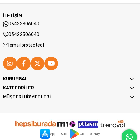
İLETİŞİM
03422306040
03422306040
[email protected]
KURUMSAL
KATEGORİLER
MÜŞTERİ HİZMETLERİ
Apple Store
Google Play