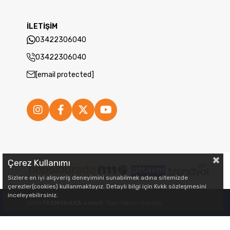
İLETİŞİM
03422306040
03422306040
[email protected]
Çerez Kullanımı
Sizlere en iyi alışveriş deneyimini sunabilmek adına sitemizde
çerezler(cookies) kullanmaktayız. Detaylı bilgi için Kvkk sözleşmesini
inceleyebilirsiniz.
2026
TEKNORAKS.com
© Tüm Hakları Saklıdır