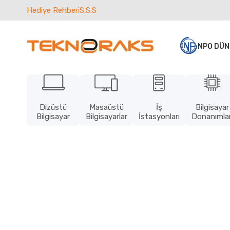
Hediye Rehberi
S.S.S
NPO DÜN
Dizüstü
Masaüstü
İş
Bilgisayar
Bilgisayar
Bilgisayarlar
İstasyonları
Donanımlar