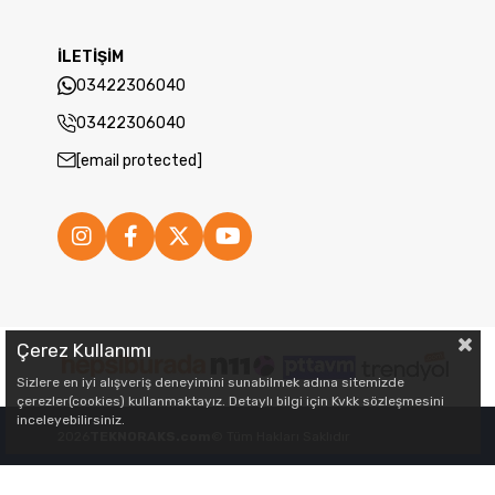
İLETİŞİM
03422306040
03422306040
[email protected]
Çerez Kullanımı
Sizlere en iyi alışveriş deneyimini sunabilmek adına sitemizde
çerezler(cookies) kullanmaktayız. Detaylı bilgi için Kvkk sözleşmesini
inceleyebilirsiniz.
2026
TEKNORAKS.com
© Tüm Hakları Saklıdır