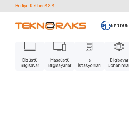
Hediye Rehberi
S.S.S
NPO DÜN
Dizüstü
Masaüstü
İş
Bilgisayar
Bilgisayar
Bilgisayarlar
İstasyonları
Donanımlar