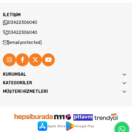
İLETİŞİM
03422306040
03422306040
[email protected]
KURUMSAL
KATEGORİLER
MÜŞTERİ HİZMETLERİ
Apple Store
Google Play