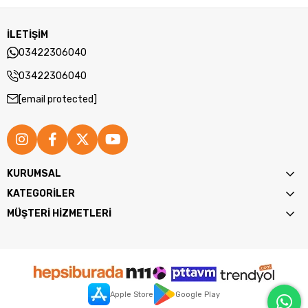
İLETİŞİM
03422306040
03422306040
[email protected]
KURUMSAL
KATEGORİLER
MÜŞTERİ HİZMETLERİ
Apple Store
Google Play