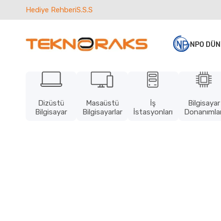
Hediye Rehberi
S.S.S
NPO DÜN
Dizüstü
Masaüstü
İş
Bilgisayar
Bilgisayar
Bilgisayarlar
İstasyonları
Donanımlar