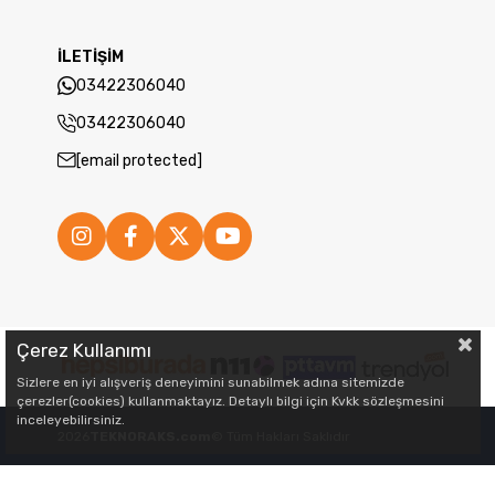
İLETİŞİM
03422306040
03422306040
[email protected]
Çerez Kullanımı
Sizlere en iyi alışveriş deneyimini sunabilmek adına sitemizde
çerezler(cookies) kullanmaktayız. Detaylı bilgi için Kvkk sözleşmesini
inceleyebilirsiniz.
2026
TEKNORAKS.com
© Tüm Hakları Saklıdır