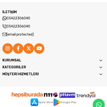
İLETİŞİM
03422306040
03422306040
[email protected]
KURUMSAL
KATEGORİLER
MÜŞTERİ HİZMETLERİ
Apple Store
Google Play