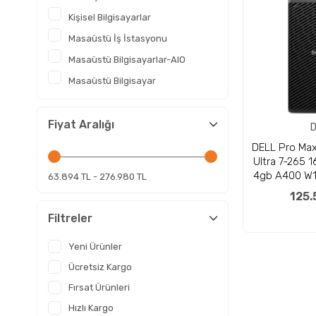
Kişisel Bilgisayarlar
Masaüstü İş İstasyonu
Masaüstü Bilgisayarlar-AIO
Masaüstü Bilgisayar
Fiyat Aralığı
D
DELL Pro Ma
Ultra 7-265 
4gb A400 W1
63.894 TL - 276.980 TL
ist
125.
Filtreler
Yeni Ürünler
Ücretsiz Kargo
Fırsat Ürünleri
Hızlı Kargo