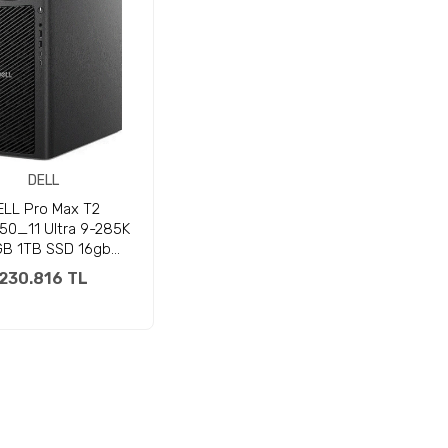
DELL
ELL Pro Max T2
50_11 Ultra 9-285K
B 1TB SSD 16gb
0Ada W11P Masaüstü
230.816 TL
İş istasyonu