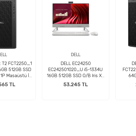
ELL
DELL
x T2 FCT2250_1
DELL EC24250
D
16GB 512GB SSD
EC242501020_U i5-1334U
FCT22
1P Masaüstü İş
16GB 512GB SSD O/B Iris Xe
64G
asyonu
23.8" Beyaz DOS All in One
RTX200
565 TL
53.245 TL
PC