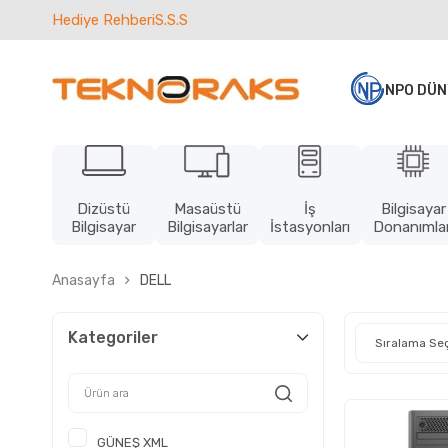
Hediye Rehberi
S.S.S
NPO DÜN
Dizüstü
Masaüstü
İş
Bilgisayar
Bilgisayar
Bilgisayarlar
İstasyonları
Donanımlar
Anasayfa
DELL
Kategoriler
GÜNEŞ XML