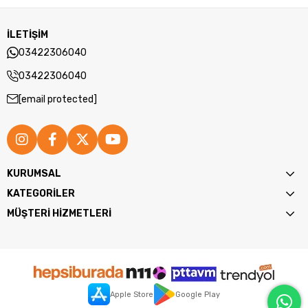
İLETİŞİM
03422306040
03422306040
[email protected]
KURUMSAL
KATEGORİLER
MÜŞTERİ HİZMETLERİ
Apple Store
Google Play