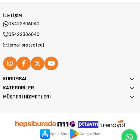
İLETİŞİM
03422306040
03422306040
[email protected]
KURUMSAL
KATEGORİLER
MÜŞTERİ HİZMETLERİ
Apple Store
Google Play