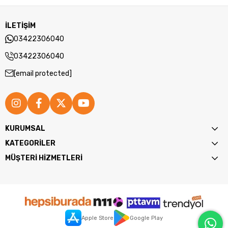
İLETİŞİM
03422306040
03422306040
[email protected]
KURUMSAL
KATEGORİLER
MÜŞTERİ HİZMETLERİ
Apple Store
Google Play