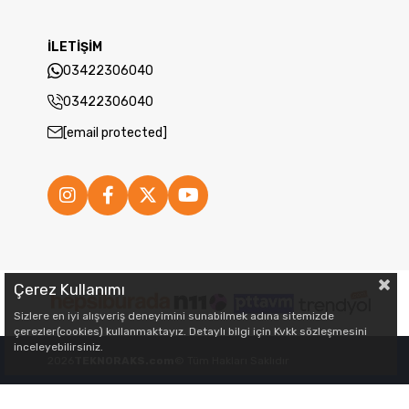
İLETİŞİM
03422306040
03422306040
[email protected]
Çerez Kullanımı
Sizlere en iyi alışveriş deneyimini sunabilmek adına sitemizde
çerezler(cookies) kullanmaktayız. Detaylı bilgi için Kvkk sözleşmesini
inceleyebilirsiniz.
2026
TEKNORAKS.com
© Tüm Hakları Saklıdır