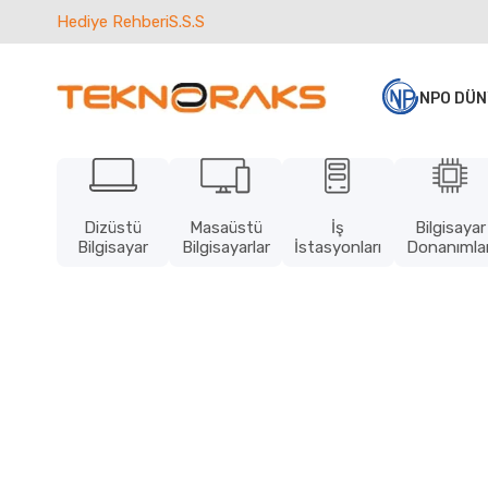
Hediye Rehberi
S.S.S
NPO DÜN
Dizüstü
Masaüstü
İş
Bilgisayar
Bilgisayar
Bilgisayarlar
İstasyonları
Donanımlar