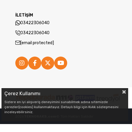
İLETİŞİM
03422306040
03422306040
[email protected]
Çerez Kullanımı
Sizlere en iyi alışveriş deneyimini sunabilmek adına sitemizde
çerezler(cookies) kullanmaktayız. Detaylı bilgi için Kvkk sözleşmesini
inceleyebilirsiniz.
2026
TEKNORAKS.com
© Tüm Hakları Saklıdır