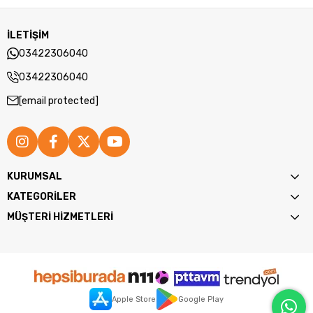
İLETİŞİM
03422306040
03422306040
[email protected]
KURUMSAL
KATEGORİLER
MÜŞTERİ HİZMETLERİ
Apple Store
Google Play