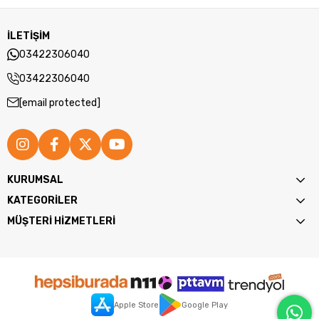
İLETİŞİM
03422306040
03422306040
[email protected]
KURUMSAL
KATEGORİLER
MÜŞTERİ HİZMETLERİ
Apple Store
Google Play