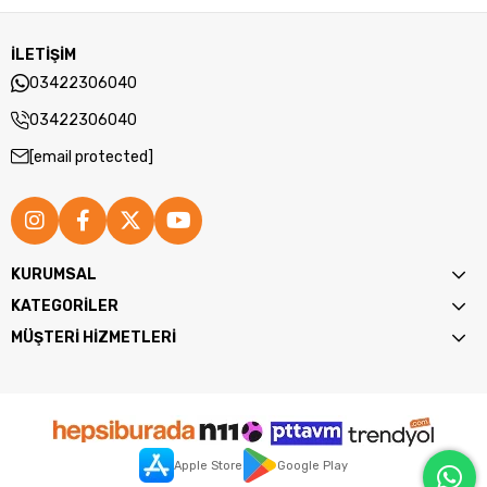
İLETİŞİM
03422306040
03422306040
[email protected]
KURUMSAL
KATEGORİLER
MÜŞTERİ HİZMETLERİ
Apple Store
Google Play