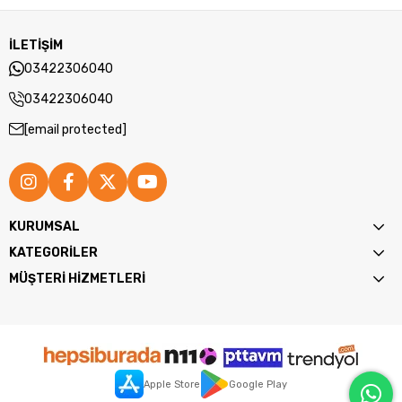
İLETİŞİM
03422306040
03422306040
[email protected]
KURUMSAL
KATEGORİLER
MÜŞTERİ HİZMETLERİ
Apple Store
Google Play