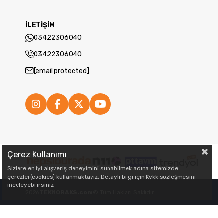
İLETİŞİM
03422306040
03422306040
[email protected]
Çerez Kullanımı
Sizlere en iyi alışveriş deneyimini sunabilmek adına sitemizde
çerezler(cookies) kullanmaktayız. Detaylı bilgi için Kvkk sözleşmesini
inceleyebilirsiniz.
2026
TEKNORAKS.com
© Tüm Hakları Saklıdır