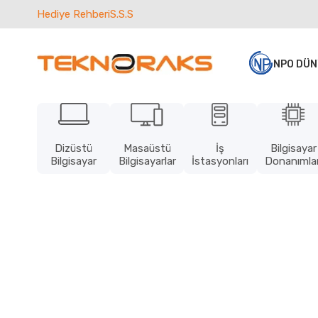
Hediye Rehberi
S.S.S
NPO DÜN
Dizüstü
Masaüstü
İş
Bilgisayar
Bilgisayar
Bilgisayarlar
İstasyonları
Donanımlar