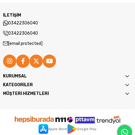
İLETİŞİM
03422306040
03422306040
[email protected]
KURUMSAL
KATEGORİLER
MÜŞTERİ HİZMETLERİ
Apple Store
Google Play