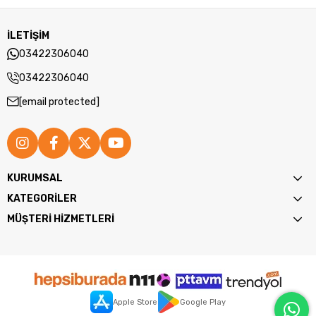
İLETİŞİM
03422306040
03422306040
[email protected]
KURUMSAL
KATEGORİLER
MÜŞTERİ HİZMETLERİ
Apple Store
Google Play