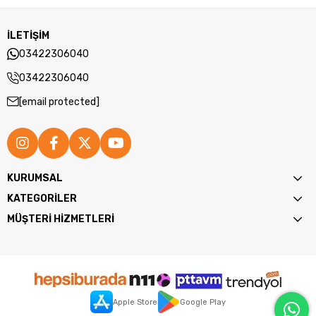
İLETİŞİM
03422306040
03422306040
[email protected]
KURUMSAL
KATEGORİLER
MÜŞTERİ HİZMETLERİ
Apple Store
Google Play