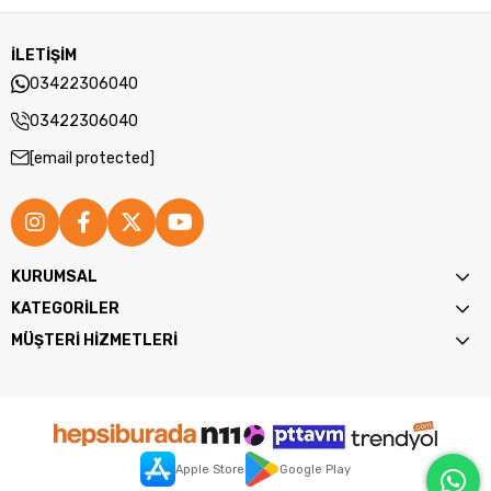
İLETİŞİM
03422306040
03422306040
[email protected]
KURUMSAL
KATEGORİLER
MÜŞTERİ HİZMETLERİ
Apple Store
Google Play