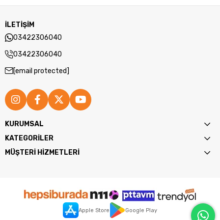
İLETİŞİM
03422306040
03422306040
[email protected]
KURUMSAL
KATEGORİLER
MÜŞTERİ HİZMETLERİ
Apple Store
Google Play