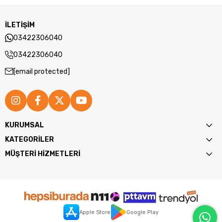
İLETİŞİM
03422306040
03422306040
[email protected]
KURUMSAL
KATEGORİLER
MÜŞTERİ HİZMETLERİ
Apple Store
Google Play