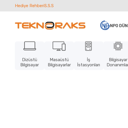
Hediye Rehberi
S.S.S
NPO DÜN
Dizüstü
Masaüstü
İş
Bilgisayar
Bilgisayar
Bilgisayarlar
İstasyonları
Donanımlar