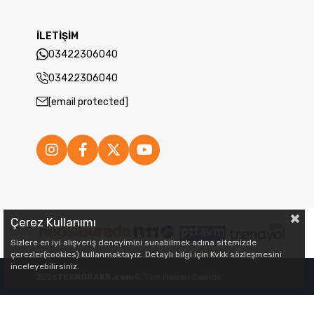
İLETİŞİM
03422306040
03422306040
[email protected]
Çerez Kullanımı
Sizlere en iyi alışveriş deneyimini sunabilmek adına sitemizde
çerezler(cookies) kullanmaktayız. Detaylı bilgi için Kvkk sözleşmesini
inceleyebilirsiniz.
2026
TEKNORAKS.com
© Tüm Hakları Saklıdır