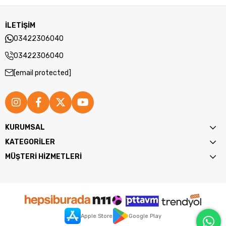
İLETİŞİM
03422306040
03422306040
[email protected]
KURUMSAL
KATEGORİLER
MÜŞTERİ HİZMETLERİ
Apple Store
Google Play