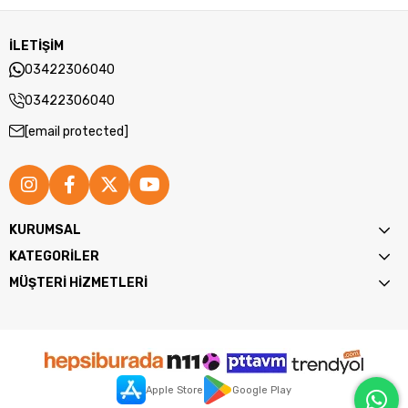
İLETİŞİM
03422306040
03422306040
[email protected]
KURUMSAL
KATEGORİLER
MÜŞTERİ HİZMETLERİ
Apple Store
Google Play