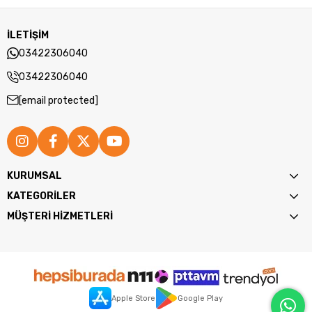
İLETİŞİM
03422306040
03422306040
[email protected]
KURUMSAL
KATEGORİLER
MÜŞTERİ HİZMETLERİ
Apple Store
Google Play