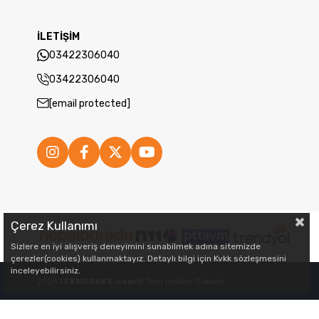
İLETİŞİM
03422306040
03422306040
[email protected]
Çerez Kullanımı
Sizlere en iyi alışveriş deneyimini sunabilmek adına sitemizde
çerezler(cookies) kullanmaktayız. Detaylı bilgi için Kvkk sözleşmesini
inceleyebilirsiniz.
2026
TEKNORAKS.com
© Tüm Hakları Saklıdır