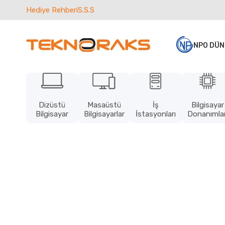
Hediye Rehberi
S.S.S
NPO DÜN
Dizüstü
Masaüstü
İş
Bilgisayar
Bilgisayar
Bilgisayarlar
İstasyonları
Donanımlar